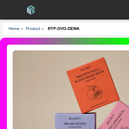
Home
»
Product
»
RTP-OVO-DEWA