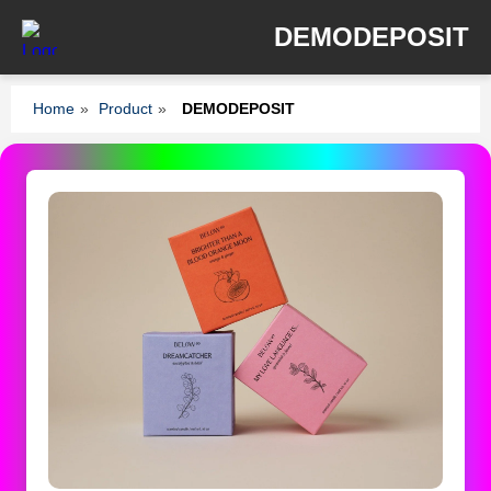
DEMODEPOSIT
Home
»
Product
»
DEMODEPOSIT