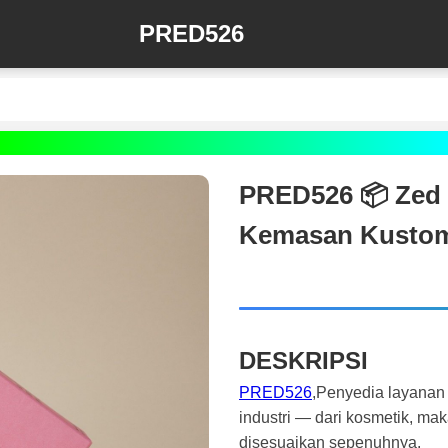
PRED526
PRED526 📦 Zed 
Kemasan Kusto
DESKRIPSI
PRED526
,Penyedia layanan
industri — dari kosmetik, m
disesuaikan sepenuhnya.