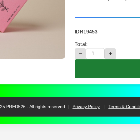
IDR19453
Total:
−
+
25 PRED526 - All rights reserved. |
Privacy Policy
|
Terms & Condit