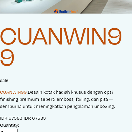
CUANWIN9
9
sale
CUANWIN99
,Desain kotak hadiah khusus dengan opsi
finishing premium seperti emboss, foiling, dan pita —
sempurna untuk meningkatkan pengalaman unboxing.
S
IDR 67583
O
IDR 67583
a
Quantity:
r