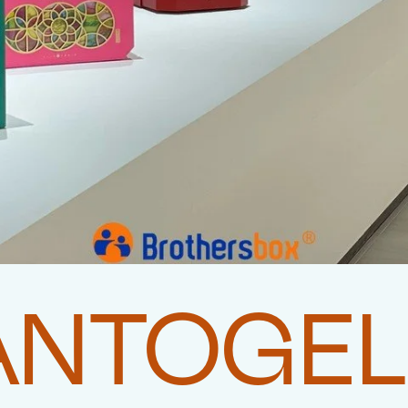
ANTOGE