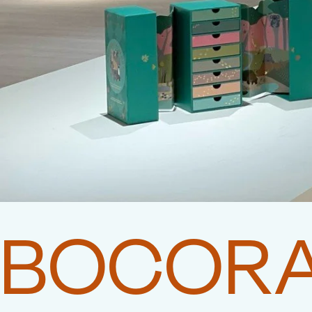
BOCOR