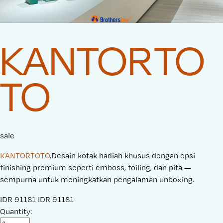
KANTORTO
TO
sale
KANTORTOTO
,Desain kotak hadiah khusus dengan opsi
finishing premium seperti emboss, foiling, dan pita —
sempurna untuk meningkatkan pengalaman unboxing.
S
IDR 91181
O
IDR 91181
a
Quantity:
r