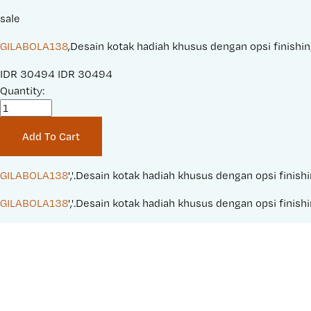
sale
GILABOLA138
,Desain kotak hadiah khusus dengan opsi finish
S
IDR 30494
O
IDR 30494
a
Quantity:
r
l
i
e
g
Add To Cart
P
i
r
n
i
a
GILABOLA138
','.Desain kotak hadiah khusus dengan opsi fin
c
l
GILABOLA138
','.Desain kotak hadiah khusus dengan opsi fin
e
P
:
r
i
c
e
: