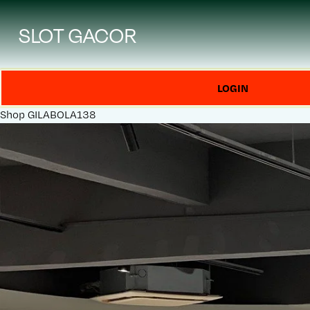
SLOT GACOR
LOGIN
Shop
GILABOLA138