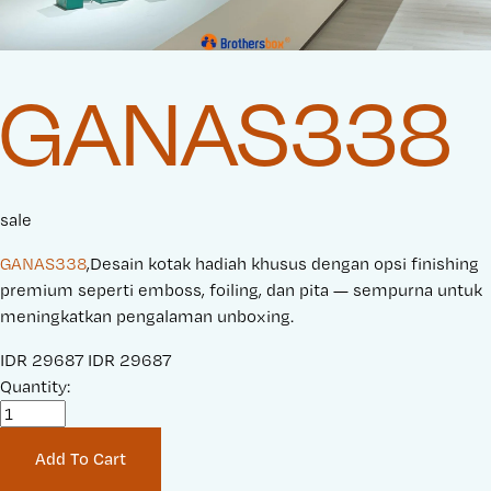
GANAS338
sale
GANAS338
,Desain kotak hadiah khusus dengan opsi finishing
premium seperti emboss, foiling, dan pita — sempurna untuk
meningkatkan pengalaman unboxing.
S
IDR 29687
O
IDR 29687
a
Quantity:
r
l
i
e
g
Add To Cart
P
i