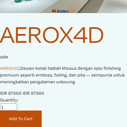
AEROX4D
sale
AEROX4D
,Desain kotak hadiah khusus dengan opsi finishing
premium seperti emboss, foiling, dan pita — sempurna untuk
meningkatkan pengalaman unboxing.
S
IDR 87360
O
IDR 87360
a
Quantity:
r
l
i
e
g
Add To Cart
P
i