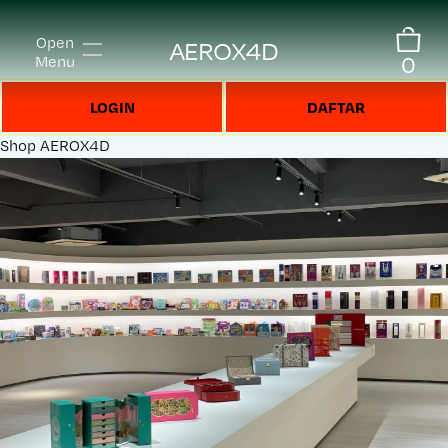
Open
AEROX4D
0
Menu
LOGIN
DAFTAR
Shop
AEROX4D