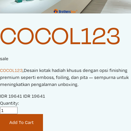
COCOL123
sale
COCOL123
,Desain kotak hadiah khusus dengan opsi finishing
premium seperti emboss, foiling, dan pita — sempurna untuk
meningkatkan pengalaman unboxing.
S
IDR 19641
O
IDR 19641
a
Quantity:
r
l
i
e
g
Add To Cart
P
i