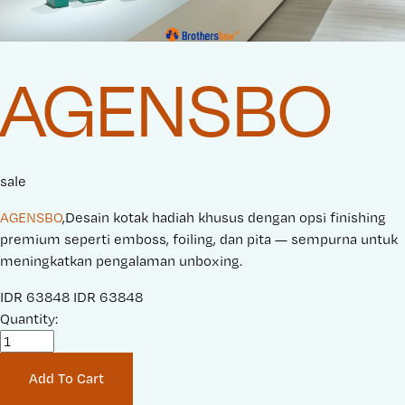
AGENSBO
sale
AGENSBO
,Desain kotak hadiah khusus dengan opsi finishing
premium seperti emboss, foiling, dan pita — sempurna untuk
meningkatkan pengalaman unboxing.
S
IDR 63848
O
IDR 63848
a
Quantity:
r
l
i
e
g
Add To Cart
P
i