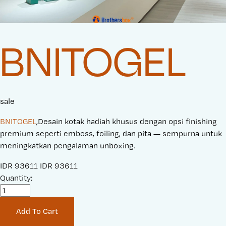
BNITOGEL
sale
BNITOGEL
,Desain kotak hadiah khusus dengan opsi finishing
premium seperti emboss, foiling, dan pita — sempurna untuk
meningkatkan pengalaman unboxing.
S
IDR 93611
O
IDR 93611
a
Quantity:
r
l
i
e
g
Add To Cart
P
i