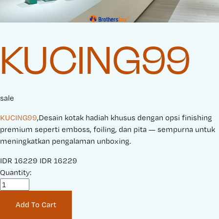
KUCING99
sale
KUCING99
,Desain kotak hadiah khusus dengan opsi finishing
premium seperti emboss, foiling, dan pita — sempurna untuk
meningkatkan pengalaman unboxing.
S
IDR 16229
O
IDR 16229
a
Quantity:
r
l
i
e
g
Add To Cart
P
i