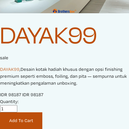
DAYAK99
sale
DAYAK99
,Desain kotak hadiah khusus dengan opsi finishing
premium seperti emboss, foiling, dan pita — sempurna untuk
meningkatkan pengalaman unboxing.
S
IDR 98187
O
IDR 98187
a
Quantity:
r
l
i
e
g
Add To Cart
P
i