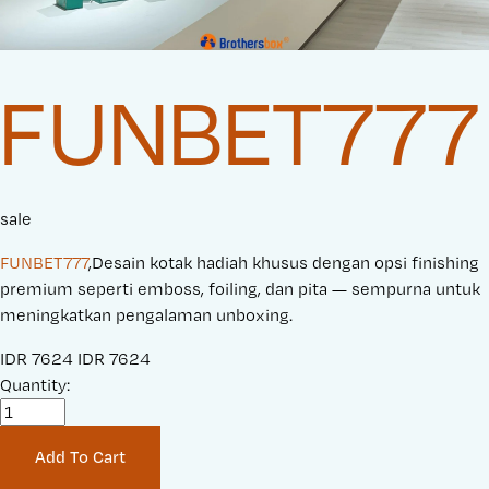
FUNBET777
sale
FUNBET777
,Desain kotak hadiah khusus dengan opsi finishing
premium seperti emboss, foiling, dan pita — sempurna untuk
meningkatkan pengalaman unboxing.
S
IDR 7624
O
IDR 7624
a
Quantity:
r
l
i
e
g
Add To Cart
P
i