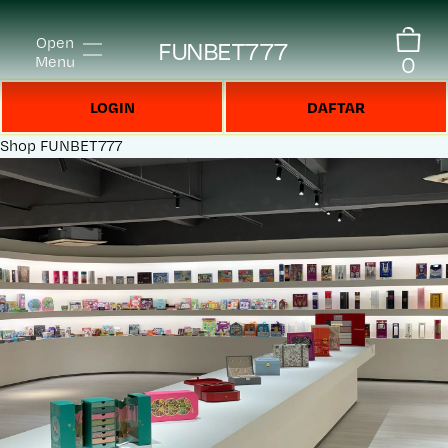
Open
FUNBET777
0
Menu
LOGIN
DAFTAR
Shop
FUNBET777