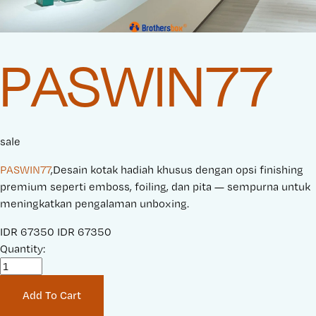
PASWIN77
sale
PASWIN77
,Desain kotak hadiah khusus dengan opsi finishing
premium seperti emboss, foiling, dan pita — sempurna untuk
meningkatkan pengalaman unboxing.
S
IDR 67350
O
IDR 67350
a
Quantity:
r
l
i
e
g
Add To Cart
P
i