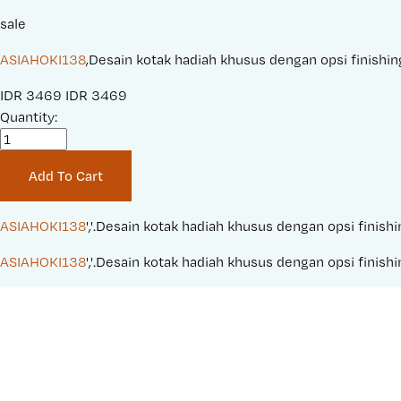
sale
ASIAHOKI138
,Desain kotak hadiah khusus dengan opsi finish
S
IDR 3469
O
IDR 3469
a
Quantity:
r
l
i
e
g
Add To Cart
P
i
r
n
i
a
ASIAHOKI138
','.Desain kotak hadiah khusus dengan opsi fini
c
l
ASIAHOKI138
','.Desain kotak hadiah khusus dengan opsi fini
e
P
:
r
i
c
e
: