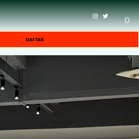
0
DAFTAR