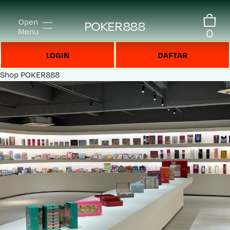
Open
POKER888
0
Menu
LOGIN
DAFTAR
Shop
POKER888