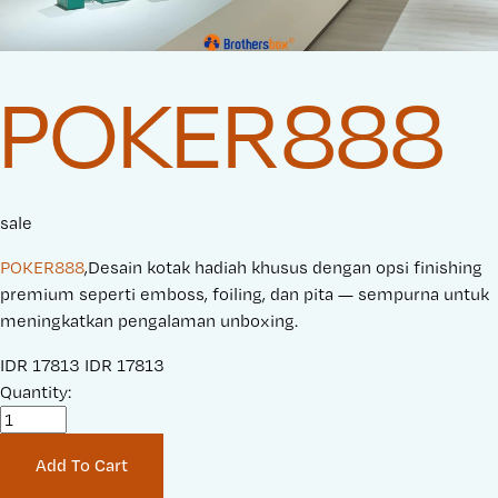
POKER888
sale
POKER888
,Desain kotak hadiah khusus dengan opsi finishing
premium seperti emboss, foiling, dan pita — sempurna untuk
meningkatkan pengalaman unboxing.
S
IDR 17813
O
IDR 17813
a
Quantity:
r
l
i
e
g
Add To Cart
P
i