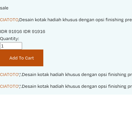
sale
CIATOTO
,Desain kotak hadiah khusus dengan opsi finishing p
S
IDR 91916
O
IDR 91916
a
Quantity:
r
l
i
e
g
Add To Cart
P
i
r
n
i
a
CIATOTO
','.Desain kotak hadiah khusus dengan opsi finishin
c
l
CIATOTO
','.Desain kotak hadiah khusus dengan opsi finishin
e
P
:
r
i
c
e
: