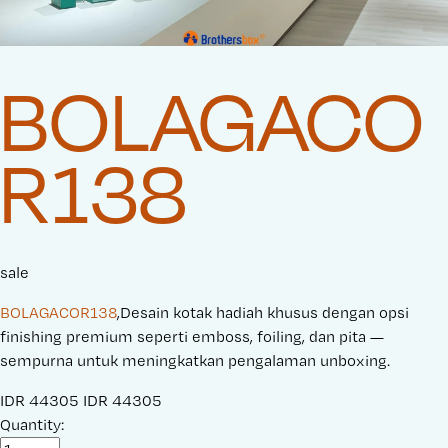
BOLAGACO
R138
sale
BOLAGACOR138
,Desain kotak hadiah khusus dengan opsi
finishing premium seperti emboss, foiling, dan pita —
sempurna untuk meningkatkan pengalaman unboxing.
S
IDR 44305
O
IDR 44305
a
Quantity:
r