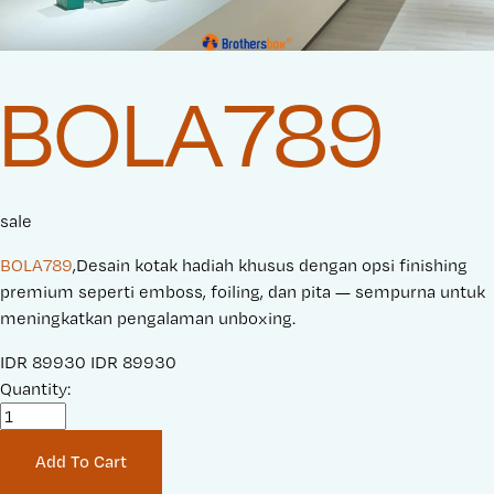
BOLA789
sale
BOLA789
,Desain kotak hadiah khusus dengan opsi finishing
premium seperti emboss, foiling, dan pita — sempurna untuk
meningkatkan pengalaman unboxing.
S
IDR 89930
O
IDR 89930
a
Quantity:
r
l
i
e
g
Add To Cart
P
i