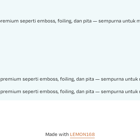
g premium seperti emboss, foiling, dan pita — sempurna untuk
ing premium seperti emboss, foiling, dan pita — sempurna unt
ing premium seperti emboss, foiling, dan pita — sempurna unt
Made with 
LEMON168