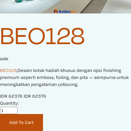
BEO128
sale
BEO128
,Desain kotak hadiah khusus dengan opsi finishing
premium seperti emboss, foiling, dan pita — sempurna untuk
meningkatkan pengalaman unboxing.
S
IDR 62376
O
IDR 62376
a
Quantity:
r
l
i
e
g
Add To Cart
P
i