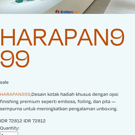
HARAPAN9
99
sale
HARAPAN999
,Desain kotak hadiah khusus dengan opsi
finishing premium seperti emboss, foiling, dan pita —
sempurna untuk meningkatkan pengalaman unboxing.
S
IDR 72812
O
IDR 72812
a
Quantity:
r