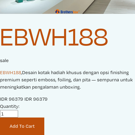
EBWH188
sale
EBWH188
,Desain kotak hadiah khusus dengan opsi finishing
premium seperti emboss, foiling, dan pita — sempurna untuk
meningkatkan pengalaman unboxing.
S
IDR 96379
O
IDR 96379
a
Quantity:
r
l
i
e
g
Add To Cart
P
i