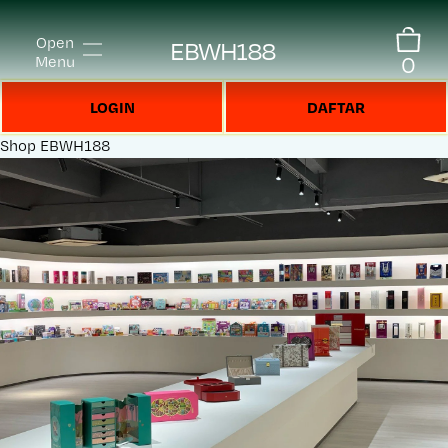
Open
EBWH188
0
Menu
LOGIN
DAFTAR
Shop
EBWH188