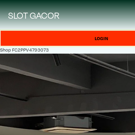
SLOT GACOR
LOGIN
Shop
FC2PPV4793073