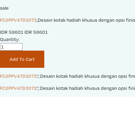
sale
FC2PPV4793073
,Desain kotak hadiah khusus dengan opsi fin
S
IDR 59601
O
IDR 59601
a
Quantity:
r
l
i
e
g
Add To Cart
P
i
r
n
i
a
FC2PPV4793073
','.Desain kotak hadiah khusus dengan opsi 
c
l
FC2PPV4793073
','.Desain kotak hadiah khusus dengan opsi 
e
P
:
r
i
c
e
: