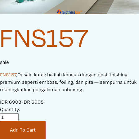
FNS157
sale
FNS157
,Desain kotak hadiah khusus dengan opsi finishing
premium seperti emboss, foiling, dan pita — sempurna untuk
meningkatkan pengalaman unboxing.
S
IDR 6908
O
IDR 6908
a
Quantity:
r
l
i
e
g
Add To Cart
P
i