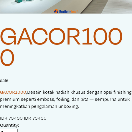
GACOR100
0
sale
GACOR1000
,Desain kotak hadiah khusus dengan opsi finishing
premium seperti emboss, foiling, dan pita — sempurna untuk
meningkatkan pengalaman unboxing.
S
IDR 73430
O
IDR 73430
a
Quantity:
r