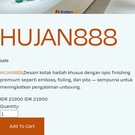
HUJAN888
sale
HUJAN888
,Desain kotak hadiah khusus dengan opsi finishing
premium seperti emboss, foiling, dan pita — sempurna untuk
meningkatkan pengalaman unboxing.
S
IDR 21900
O
IDR 21900
a
Quantity:
r
l
i
e
g
Add To Cart
P
i