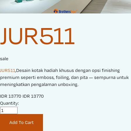
JUR511
sale
JUR511
,Desain kotak hadiah khusus dengan opsi finishing
premium seperti emboss, foiling, dan pita — sempurna untuk
meningkatkan pengalaman unboxing.
S
IDR 13770
O
IDR 13770
a
Quantity:
r
l
i
e
g
Add To Cart
P
i