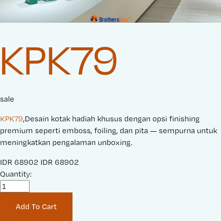
KPK79
sale
KPK79
,Desain kotak hadiah khusus dengan opsi finishing
premium seperti emboss, foiling, dan pita — sempurna untuk
meningkatkan pengalaman unboxing.
S
IDR 68902
O
IDR 68902
a
Quantity:
r
l
i
e
g
Add To Cart
P
i