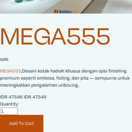
MEGA555
sale
MEGA555
,Desain kotak hadiah khusus dengan opsi finishing
premium seperti emboss, foiling, dan pita — sempurna untuk
meningkatkan pengalaman unboxing.
S
IDR 47346
O
IDR 47346
a
Quantity:
r
l
i
e
g
Add To Cart
P
i