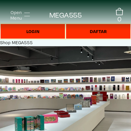
Open
MEGA555
0
Menu
LOGIN
DAFTAR
Shop
MEGA555