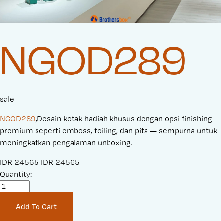
NGOD289
sale
NGOD289
,Desain kotak hadiah khusus dengan opsi finishing
premium seperti emboss, foiling, dan pita — sempurna untuk
meningkatkan pengalaman unboxing.
S
IDR 24565
O
IDR 24565
a
Quantity:
r
l
i
e
g
Add To Cart
P
i