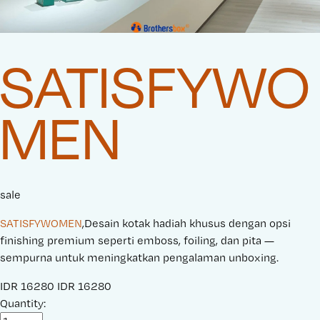
SATISFYWO
MEN
sale
SATISFYWOMEN
,Desain kotak hadiah khusus dengan opsi
finishing premium seperti emboss, foiling, dan pita —
sempurna untuk meningkatkan pengalaman unboxing.
S
IDR 16280
O
IDR 16280
a
Quantity:
r