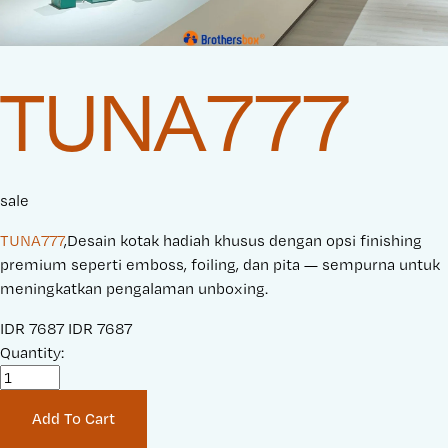
TUNA777
sale
TUNA777
,Desain kotak hadiah khusus dengan opsi finishing
premium seperti emboss, foiling, dan pita — sempurna untuk
meningkatkan pengalaman unboxing.
S
IDR 7687
O
IDR 7687
a
Quantity:
r
l
i
e
g
Add To Cart
P
i