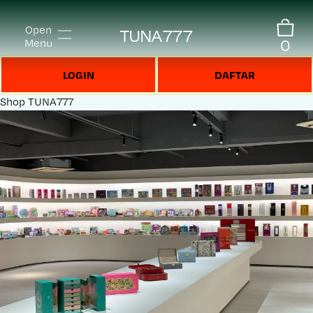
Open
TUNA777
0
Menu
LOGIN
DAFTAR
Shop
TUNA777