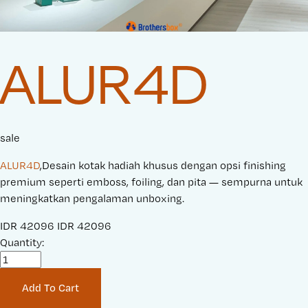
ALUR4D
sale
ALUR4D
,Desain kotak hadiah khusus dengan opsi finishing
premium seperti emboss, foiling, dan pita — sempurna untuk
meningkatkan pengalaman unboxing.
S
IDR 42096
O
IDR 42096
a
Quantity:
r
l
i
e
g
Add To Cart
P
i