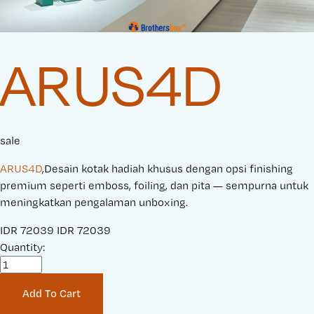
ARUS4D
sale
ARUS4D
,Desain kotak hadiah khusus dengan opsi finishing
premium seperti emboss, foiling, dan pita — sempurna untuk
meningkatkan pengalaman unboxing.
S
IDR 72039
O
IDR 72039
a
Quantity:
r
l
i
e
g
Add To Cart
P
i