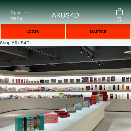
Open
ARUS4D
0
Menu
LOGIN
DAFTAR
Shop
ARUS4D