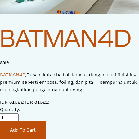
BATMAN4D
sale
BATMAN4D
,Desain kotak hadiah khusus dengan opsi finishing
premium seperti emboss, foiling, dan pita — sempurna untuk
meningkatkan pengalaman unboxing.
S
IDR 31622
O
IDR 31622
a
Quantity:
r
l
i
e
g
Add To Cart
P
i