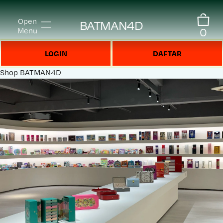
Open
BATMAN4D
0
Menu
LOGIN
DAFTAR
Shop
BATMAN4D