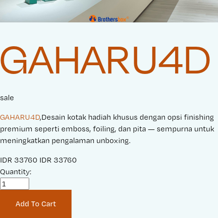
GAHARU4D
sale
GAHARU4D
,Desain kotak hadiah khusus dengan opsi finishing
premium seperti emboss, foiling, dan pita — sempurna untuk
meningkatkan pengalaman unboxing.
S
IDR 33760
O
IDR 33760
a
Quantity:
r
l
i
e
g
Add To Cart
P
i