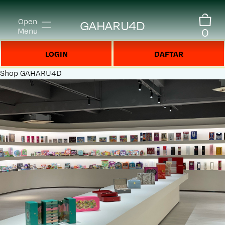
Open
GAHARU4D
0
Menu
LOGIN
DAFTAR
Shop
GAHARU4D