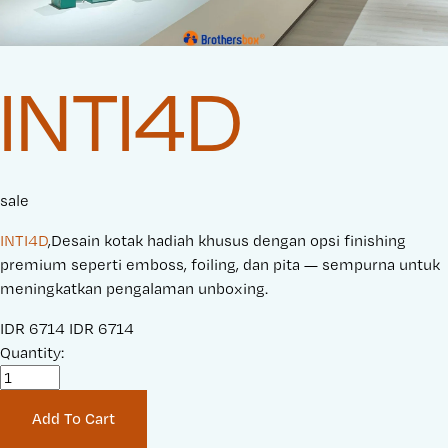
INTI4D
sale
INTI4D
,Desain kotak hadiah khusus dengan opsi finishing
premium seperti emboss, foiling, dan pita — sempurna untuk
meningkatkan pengalaman unboxing.
S
IDR 6714
O
IDR 6714
a
Quantity:
r
l
i
e
g
Add To Cart
P
i