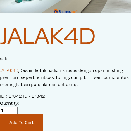
JALAK4D
sale
JALAK4D
,Desain kotak hadiah khusus dengan opsi finishing
premium seperti emboss, foiling, dan pita — sempurna untuk
meningkatkan pengalaman unboxing.
S
IDR 17342
O
IDR 17342
a
Quantity:
r
l
i
e
g
Add To Cart
P
i