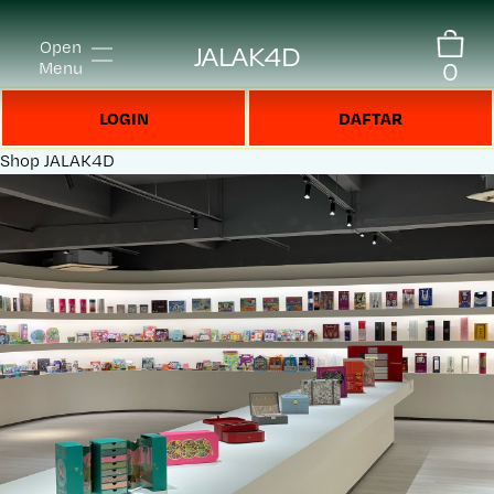
Open
JALAK4D
0
Menu
LOGIN
DAFTAR
Shop
JALAK4D