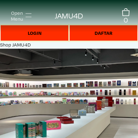
Open
JAMU4D
0
Menu
LOGIN
DAFTAR
Shop
JAMU4D