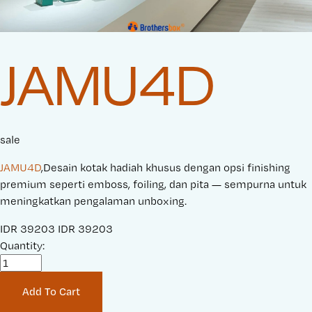
JAMU4D
sale
JAMU4D
,Desain kotak hadiah khusus dengan opsi finishing
premium seperti emboss, foiling, dan pita — sempurna untuk
meningkatkan pengalaman unboxing.
S
IDR 39203
O
IDR 39203
a
Quantity:
r
l
i
e
g
Add To Cart
P
i