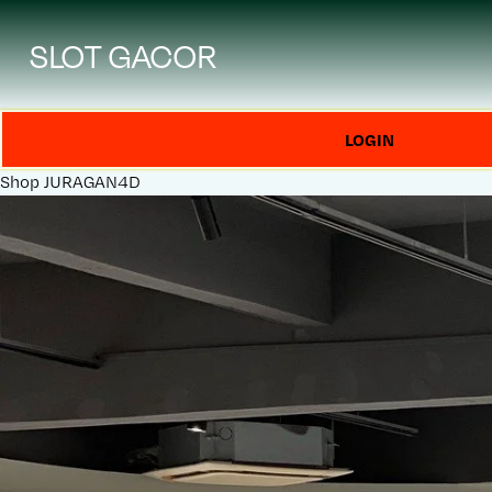
SLOT GACOR
LOGIN
Shop
JURAGAN4D