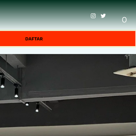
0
DAFTAR