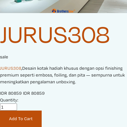
JURUS308
sale
JURUS308
,Desain kotak hadiah khusus dengan opsi finishing
premium seperti emboss, foiling, dan pita — sempurna untuk
meningkatkan pengalaman unboxing.
S
IDR 80859
O
IDR 80859
a
Quantity:
r
l
i
e
g
Add To Cart
P
i