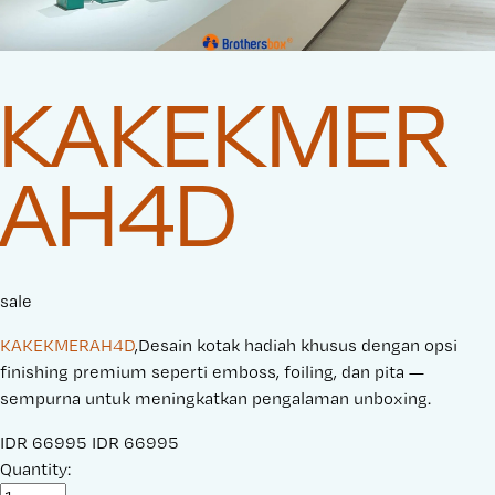
KAKEKMER
AH4D
sale
KAKEKMERAH4D
,Desain kotak hadiah khusus dengan opsi
finishing premium seperti emboss, foiling, dan pita —
sempurna untuk meningkatkan pengalaman unboxing.
S
IDR 66995
O
IDR 66995
a
Quantity:
r