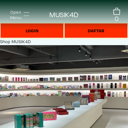
Open
MUSIK4D
0
Menu
LOGIN
DAFTAR
Shop
MUSIK4D