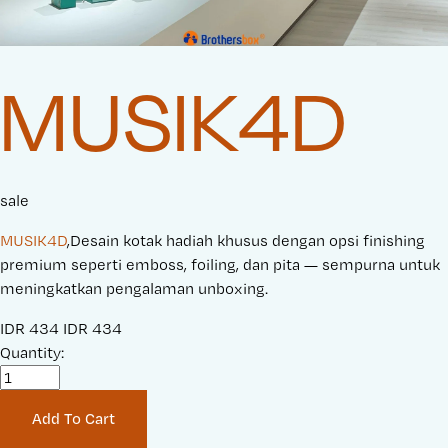
MUSIK4D
sale
MUSIK4D
,Desain kotak hadiah khusus dengan opsi finishing
premium seperti emboss, foiling, dan pita — sempurna untuk
meningkatkan pengalaman unboxing.
S
IDR 434
O
IDR 434
a
Quantity:
r
l
i
e
g
Add To Cart
P
i