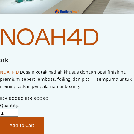
NOAH4D
sale
NOAH4D
,Desain kotak hadiah khusus dengan opsi finishing
premium seperti emboss, foiling, dan pita — sempurna untuk
meningkatkan pengalaman unboxing.
S
IDR 90090
O
IDR 90090
a
Quantity:
r
l
i
e
g
Add To Cart
P
i