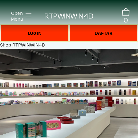
Open
RTPWINWIN4D
0
Menu
LOGIN
DAFTAR
Shop
RTPWINWIN4D