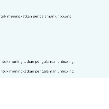
 untuk meningkatkan pengalaman unboxing.
na untuk meningkatkan pengalaman unboxing.
na untuk meningkatkan pengalaman unboxing.