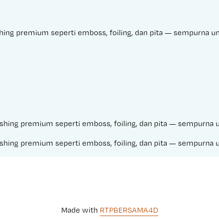
ishing premium seperti emboss, foiling, dan pita — sempurna
finishing premium seperti emboss, foiling, dan pita — sempur
finishing premium seperti emboss, foiling, dan pita — sempur
Made with 
RTPBERSAMA4D