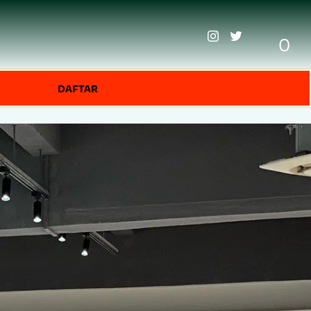
0
DAFTAR