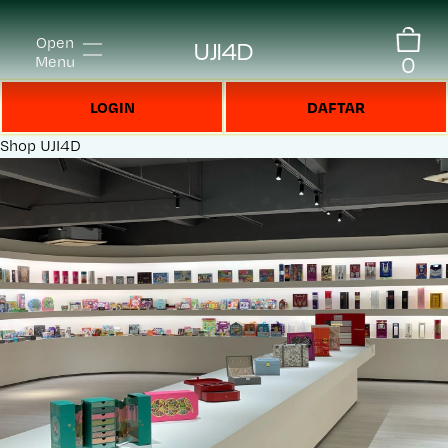
Open
UJI4D
0
Menu
LOGIN
DAFTAR
Shop
UJI4D