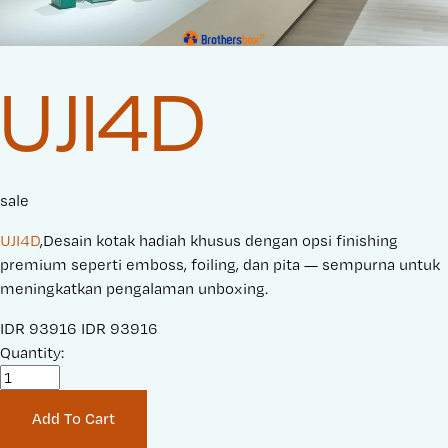
UJI4D
sale
UJI4D
,Desain kotak hadiah khusus dengan opsi finishing
premium seperti emboss, foiling, dan pita — sempurna untuk
meningkatkan pengalaman unboxing.
S
IDR 93916
O
IDR 93916
a
Quantity:
r
l
i
e
g
Add To Cart
P
i